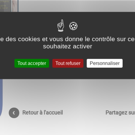
ise des cookies et vous donne le contrôle sur 
souhaitez activer
Visitez la page
Facebook Ville d'Arc-lès-Gray
Tout accepter
Tout refuser
Personnaliser
Retour à l'accueil
Partagez sur