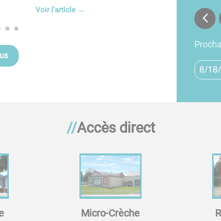
Voir l'article
→
Proch
tus
8/18
Accès direct
e
Micro-Crèche
R