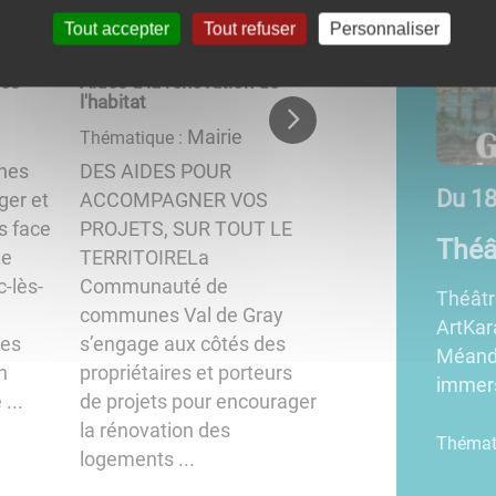
Tout accepter
Tout refuser
Personnaliser
nes
Aides à la rénovation de
Logement pour to
l'habitat
Socia
Thématique :
Mairie
Thématique :
Nouveau dispositi
nnes
DES AIDES POUR
Logements pour 
08/26 à 15:15
Du
06
au
18/08/26 à 20:35
ger et
ACCOMPAGNER VOS
auquel a adhéré n
s face
PROJETS, SUR TOUT LE
Communauté de
e immersif
Vide
Le
TERRITOIRELa
communes Val de
c-lès-
Communauté de
pour la période 2
immersif - Parc Lamugnière Le mardi 18 août,
Vide g
communes Val de Gray
2028.Pour rappel,
ne aura le plaisir d'accueillir le Collectif La
Ville,
les
s’engage aux côtés des
dispositif s’adres
à La Villa FRAC Collection pour son théâtre
et com
n
propriétaires et porteurs
bien aux occupan
On boira toute ...
rense
...
de projets pour encourager
(propriétaires ...
mairie 
la rénovation des
Animation
e :
logements ...
Voir l'article
→
Thémat