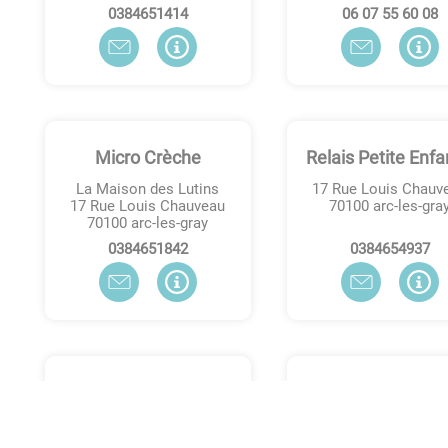
4141564830
80 06 55 70 60
Micro Crèche
Relais Petite Enf
La Maison des Lutins
17 Rue Louis Chauv
17 Rue Louis Chauveau
70100
arc-les-gra
70100
arc-les-gray
2481564830
7394564830
Centre de loisirs Le
FRAC
Claé
50, rue de Dijon
70100
ARC-LÈS-GR
Le Claé