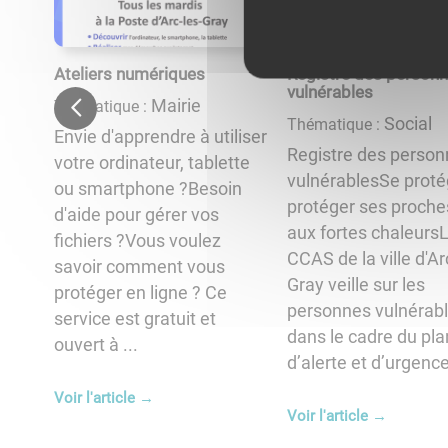
Ateliers numériques
Registre des person
vulnérables
Mairie
Thématique :
Social
Thématique :
ides
Envie d'apprendre à utiliser
Registre des perso
votre ordinateur, tablette
/26 à 10:00
Du
18/
au
06/09/26 à 18:00
vulnérablesSe proté
ou smartphone ?Besoin
protéger ses proche
d'aide pour gérer vos
nale
Théâtr
aux fortes chaleurs
l’âge
fichiers ?Vous voulez
CCAS de la ville d'Ar
us
savoir comment vous
mbre 2026, les rues d’ Arc-lès-Gray prendront
Théâtre 
Gray veille sur les
tion
protéger en ligne ? Ce
 de fête à l’occasion de l’Automnale. La fête des
ArtKarava
personnes vulnérab
26
service est gratuit et
s est un temps fort incontournable pour
Méandre 
dans le cadre du pla
ouvert à ...
es commerces et renforcer ...
immersif 
d’alerte et d’urgence 
Animation
Voir l'article
→
:
Thématiqu
Voir l'article
→