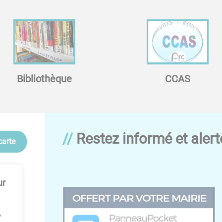
Bibliothèque
CCAS
Restez informé et alert
carte
ur
y