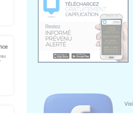
ance
eau
y
Vis
AY