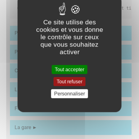
Ce site utilise des
cookies et vous donne
Parc Lamugnière
le contrôle sur ceux
que vous souhaitez
activer
Parc Recoing
Tout accepter
Chemin des Écoulottes
Tout refuser
La poste
Personnaliser
Fontaine de la Maison du Bois
La gare