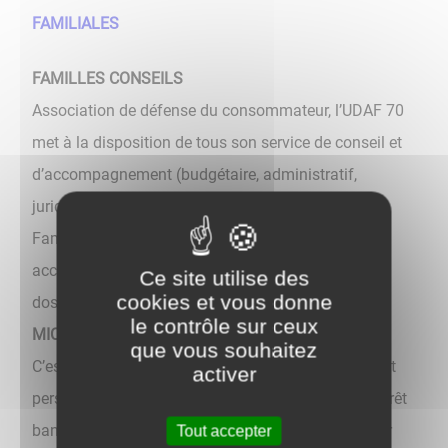
FAMILIALES
FAMILLES CONSEILS
Association de défense du consommateur, l’UDAF 70
met à la disposition de tous son service de conseil et
d’accompagnement (budgétaire, administratif,
juridique, social…) dans le cadre de son activité
Familles Conseils. Ce service propose aussi un
accompagnement dans le montage et le suivi des
Ce site utilise des
cookies et vous donne
dossiers de surendettement.
le contrôle sur ceux
MICROCRÉDIT
que vous souhaitez
C’est une plateforme départementale du microcrédit
activer
personnel. Les personnes n’ayant pas accès à un prêt
bancaire classique peuvent solliciter le service pour
Tout accepter