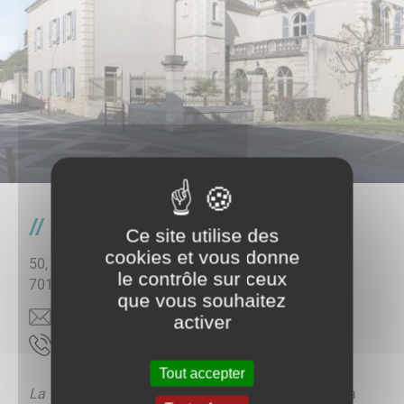
FRAC
Ce site utilise des
cookies et vous donne
50, rue de Dijon
le contrôle sur ceux
70100
ARC-LÈS-GRAY
que vous souhaitez
rf.etmoc-ehcnarf-carf@allival.lieucca
activer
66 74 13 48 30
Tout accepter
La Villa / Frac-Collection
est un lieu à vivre, ouvert à