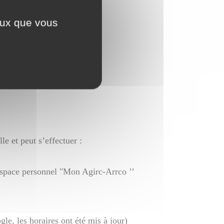
ceux que vous
le et peut s’effectuer :
espace personnel "Mon Agirc-Arrco ’’
le, les horaires ont été mis à jour)