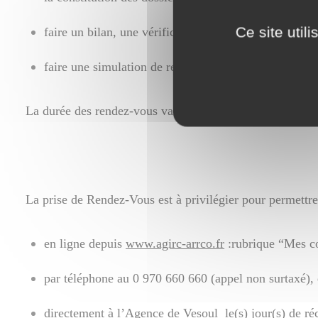
Ce site util
faire un bilan, une vérification de carrière ,
faire une simulation de retraite en fonction de la rég
La durée des rendez-vous varie en fonction de la typolo
La prise de Rendez-Vous est à privilégier pour permettre 
en ligne depuis
www.agirc-arrco.fr
:rubrique “Mes co
par téléphone au 0 970 660 660 (appel non surtaxé),
directement à l’Agence de Vesoul le(s) jour(s) de réc