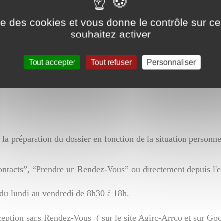
ise des cookies et vous donne le contrôle sur 
souhaitez activer
lementation en vigueur.
Tout accepter
Tout refuser
Personnaliser
gie de rendez-vous.
la préparation du dossier en fonction de la situation personnel
ntacts”, “Prendre un Rendez-Vous” ou directement depuis l'
 du lundi au vendredi de 8h30 à 18h.
eption sans Rendez-Vous ( sur le site Agirc-Arrco et sur Goog